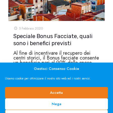
5 Febbraio 2020
Speciale Bonus Facciate, quali
sono i benefici previsti
Al fine di incentivare il recupero dei
centri storici, il Bonus facciate consente
un beneficio pari al 90% delle spese
sostenute nell’anno 2020 per interventi
Gestisci Consenso Cookie
di
[…]
Usiamo cookie per ottimizzare il nostro sito web ed i nostri servizi.
Accetta
Nega