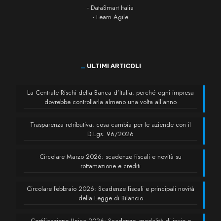
- DataSmart Italia
- Learn Agile
_
ULTIMI ARTICOLI
La Centrale Rischi della Banca d’Italia: perché ogni impresa
dovrebbe controllarla almeno una volta all’anno
Trasparenza retributiva: cosa cambia per le aziende con il
D.Lgs. 96/2026
Circolare Marzo 2026: scadenze fiscali e novità su
rottamazione e crediti
Circolare febbraio 2026: Scadenze fiscali e principali novità
della Legge di Bilancio
Certificazione Unica 2026: Scadenze, modalità di invio e